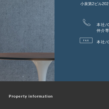
小泉第2ビル202
本社/0
仲介専用
本社/0
Property information