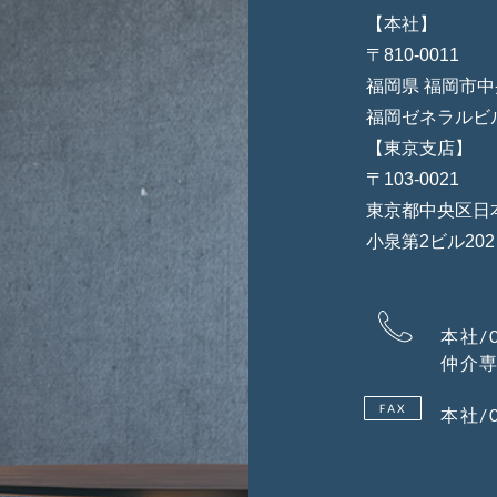
【
〒81
福岡県 福岡市中央
福岡ゼネラ
【東京支店】
〒103-0021
東京都中央区日本
小泉第2ビル202
本社/0
仲介専用
本社/0